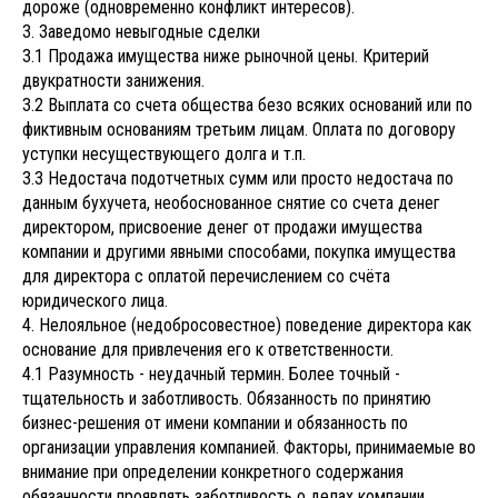
дороже (одновременно конфликт интересов).
3. Заведомо невыгодные сделки
3.1 Продажа имущества ниже рыночной цены. Критерий
двукратности занижения.
3.2 Выплата со счета общества безо всяких оснований или по
фиктивным основаниям третьим лицам. Оплата по договору
уступки несуществующего долга и т.п.
3.3 Недостача подотчетных сумм или просто недостача по
данным бухучета, необоснованное снятие со счета денег
директором, присвоение денег от продажи имущества
компании и другими явными способами, покупка имущества
для директора с оплатой перечислением со счёта
юридического лица.
4. Нелояльное (недобросовестное) поведение директора как
основание для привлечения его к ответственности.
4.1 Разумность - неудачный термин. Более точный -
тщательность и заботливость. Обязанность по принятию
бизнес-решения от имени компании и обязанность по
организации управления компанией. Факторы, принимаемые во
внимание при определении конкретного содержания
обязанности проявлять заботливость о делах компании.