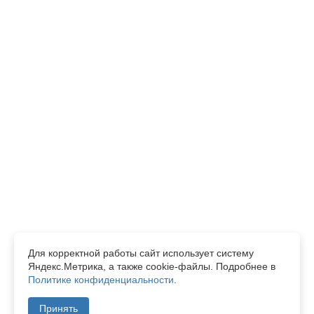
ОТПРАВИТЬ
Нажимая кнопку отправить, я даю согласие на обработку
персональных данных в соответствии с
Политикой
конфиденциальности
.
Для корректной работы сайт использует систему
Яндекс.Метрика, а также cookie-файлы. Подробнее в
Политике конфиденциальности
.
Принять