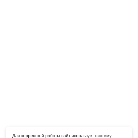
ОТПРАВИТЬ
Нажимая кнопку отправить, я даю согласие на обработку
персональных данных в соответствии с
Политикой
конфиденциальности
.
Для корректной работы сайт использует систему