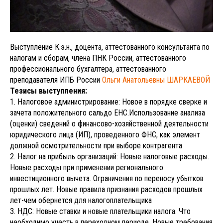
Выступление К.э.н., доцента, аттестованного консультанта по
налогам и сборам, члена ПНК России, аттестованного
профессионального бухгалтера, аттестованного
преподавателя ИПБ России
Ольги Анатольевны ШАРКАЕВОЙ
Тезисы выступления:
1. Налоговое администрирование: Новое в порядке сверке и
зачета положительного сальдо ЕНС.Использование анализа
(оценки) сведений о финансово-хозяйственной деятельности
юридического лица (ИП), проведенного ФНС, как элемент
должной осмотрительности при выборе контрагента
2. Налог на прибыль организаций: Новые налоговые расходы.
Новые расходы при применении регионального
инвестиционного вычета. Ограничения по переносу убытков
прошлых лет. Новые правила признания расходов прошлых
лет-чем обернется для налогоплательщика
3. НДС: Новые ставки и новые плательщики налога. Что
необходимо учесть в переходном периоде. Новые требования