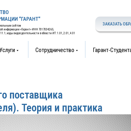
ТВО
МАЦИИ "ГАРАНТ"
ЗАКАЗАТЬ ОБР
циальным сайтом
вой информации «Гарант» ИНН 7017034265;
.1; коды видов деятельности в области ИТ: 1.01, 2.01, 4.01
Услуги
Сотрудничество
Гарант-Студент
го поставщика
ля). Теория и практика