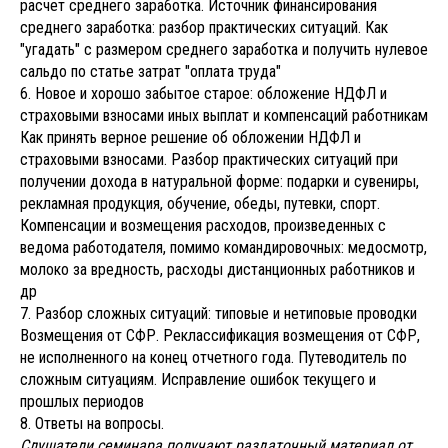
расчет среднего заработка. Источник финансирования
среднего заработка: разбор практических ситуаций. Как
"угадать" с размером среднего заработка и получить нулевое
сальдо по статье затрат "оплата труда"
6. Новое и хорошо забытое старое: обложение НДФЛ и
страховыми взносами иных выплат и компенсаций работникам
Как принять верное решение об обложении НДФЛ и
страховыми взносами. Разбор практических ситуаций при
получении дохода в натуральной форме: подарки и сувениры,
рекламная продукция, обучение, обеды, путевки, спорт.
Компенсации и возмещения расходов, произведенных с
ведома работодателя, помимо командировочных: медосмотр,
молоко за вредность, расходы дистанционных работников и
др
7. Разбор сложных ситуаций: типовые и нетиповые проводки
Возмещения от СФР. Реклассификация возмещения от СФР,
не исполненного на конец отчетного года. Путеводитель по
сложным ситуациям. Исправление ошибок текущего и
прошлых периодов
8. Ответы на вопросы.
Слушатели семинара получают раздаточный материал от